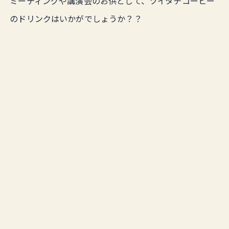
ミーティングや講演会のお供として、ツイタチコーヒー
のドリンクはいかがでしょうか？？
TSU1TACH1
COFFEE&TEA公式ホームページはこちらか
ら
木と本
そして２つ目の認定系列店は、当店から徒歩3分ほどの
場所に位置する
「木と本」
店内にある沢山の本を手に取りながら、ゆっくりと過ご
せる空間が素敵なカフェです。