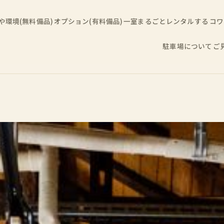
や環境(無料備品)
オプション(有料備品)
一室まるごとレンタルする
コワ
駐車場について
ご