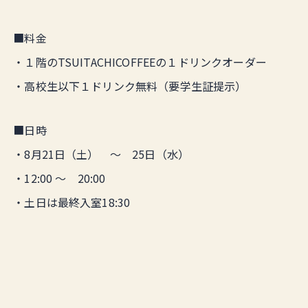
■料金
・１階のTSUITACHICOFFEEの１ドリンクオーダー
・高校生以下１ドリンク無料（要学生証提示）
■日時
・8月21日（土） 〜 25日（水）
・12:00 〜 20:00
・土日は最終入室18:30
【２】初心者向けマネーセミナー
資産活用、iDeco、NISAについて学べるマネーセミナ
ー！