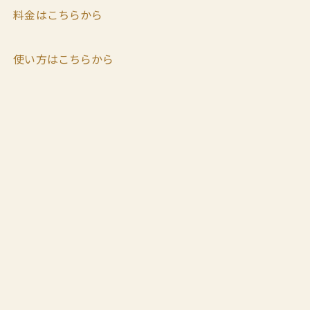
料金はこちらから
使い方はこちらから
レンタルスペースといっても、どんな空間？
LIGHTHOUSEでは、「
自由度の高い、快適な空間
」を
提供させていただきます。
どんな空間か？
これは、当店に足を運んでいただき実際に見ていただけ
るのが一番ですが、
いくつか写真を載せますね。