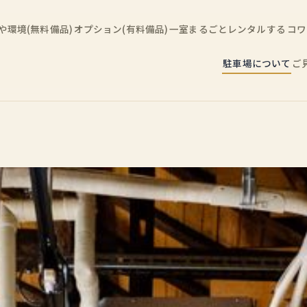
や環境(無料備品)
オプション(有料備品)
一室まるごとレンタルする
コワ
駐車場について
ご